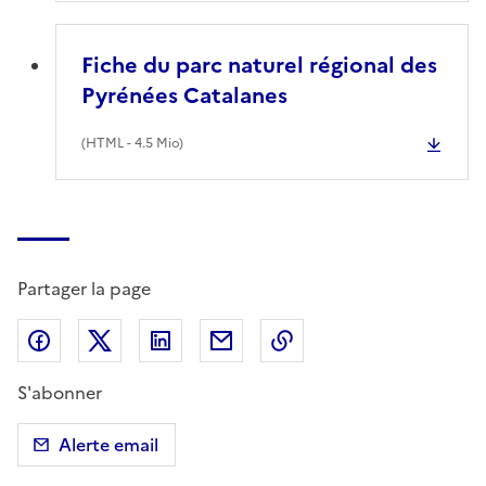
Fiche du parc naturel régional des
Pyrénées Catalanes
(
HTML
- 4.5 Mio)
Partager la page
Partager sur Facebook
Partager sur X (anciennement Twitter)
Partager sur LinkedIn
Partager par email
Copier dans le presse
S'abonner
Alerte email