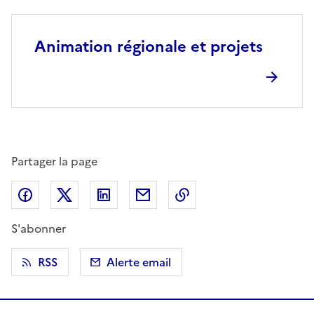
Animation régionale et projets
Partager la page
Partager sur Facebook
Partager sur X (anciennement Twitter)
Partager sur LinkedIn
Partager par email
Copier dans le presse
S'abonner
RSS
Alerte email