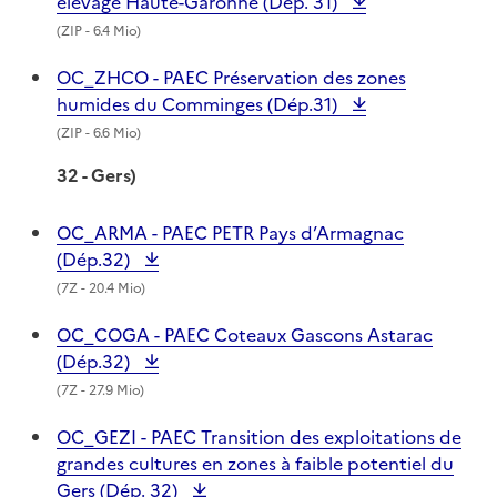
élevage Haute-Garonne (Dép. 31)
(
ZIP
- 6.4 Mio)
OC_ZHCO - PAEC Préservation des zones
humides du Comminges (Dép.31)
(
ZIP
- 6.6 Mio)
32 - Gers)
OC_ARMA - PAEC PETR Pays d’Armagnac
(Dép.32)
(
7Z
- 20.4 Mio)
OC_COGA - PAEC Coteaux Gascons Astarac
(Dép.32)
(
7Z
- 27.9 Mio)
OC_GEZI - PAEC Transition des exploitations de
grandes cultures en zones à faible potentiel du
Gers (Dép. 32)