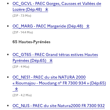
OC_GCVL - PAEC Gorges, Causses et Vallées de
Lozère (Dép.48)
(
ZIP
- 7.3 Mio)
OC_MARG - PAEC Margeride (Dép.48)
(
ZIP
- 14.4 Mio)
65 Hautes-Pyrénées
OC_GT65 - PAEC Grand tétras estives Hautes
Pyrénées (Dép.65)
(
ZIP
- 4 Mio)
OC_NES1 - PAEC du site NATURA 2000
« Rioumajou - Moudang n° FR 7300 934 » (Dép.65)
(
ZIP
- 4.2 Mio)
OC_NLIS - PAEC du site Natura2000 FR 7300 932