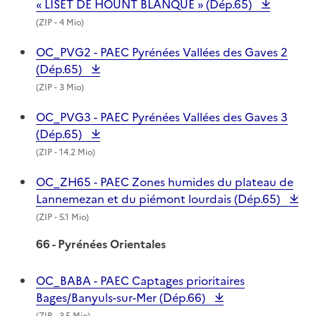
« LISET DE HOUNT BLANQUE » (Dép.65)
(
ZIP
- 4 Mio)
OC_PVG2 - PAEC Pyrénées Vallées des Gaves 2
(Dép.65)
(
ZIP
- 3 Mio)
OC_PVG3 - PAEC Pyrénées Vallées des Gaves 3
(Dép.65)
(
ZIP
- 14.2 Mio)
OC_ZH65 - PAEC Zones humides du plateau de
Lannemezan et du piémont lourdais (Dép.65)
(
ZIP
- 5.1 Mio)
66 - Pyrénées Orientales
OC_BABA - PAEC Captages prioritaires
Bages/Banyuls-sur-Mer (Dép.66)
(
ZIP
- 3.5 Mio)