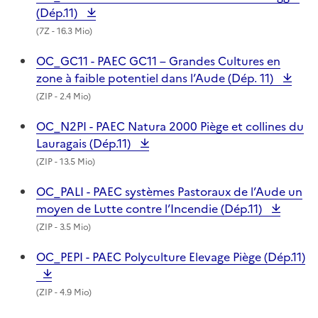
(Dép.11)
(
7Z
- 16.3 Mio)
OC_GC11 - PAEC GC11 – Grandes Cultures en
zone à faible potentiel dans l’Aude (Dép. 11)
(
ZIP
- 2.4 Mio)
OC_N2PI - PAEC Natura 2000 Piège et collines du
Lauragais (Dép.11)
(
ZIP
- 13.5 Mio)
OC_PALI - PAEC systèmes Pastoraux de l’Aude un
moyen de Lutte contre l’Incendie (Dép.11)
(
ZIP
- 3.5 Mio)
OC_PEPI - PAEC Polyculture Elevage Piège (Dép.11)
(
ZIP
- 4.9 Mio)