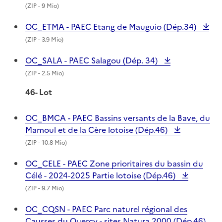
(
ZIP
- 9 Mio)
OC_ETMA - PAEC Etang de Mauguio (Dép.34)
(
ZIP
- 3.9 Mio)
OC_SALA - PAEC Salagou (Dép. 34)
(
ZIP
- 2.5 Mio)
46- Lot
OC_BMCA - PAEC Bassins versants de la Bave, du
Mamoul et de la Cère lotoise (Dép.46)
(
ZIP
- 10.8 Mio)
OC_CELE - PAEC Zone prioritaires du bassin du
Célé - 2024-2025 Partie lotoise (Dép.46)
(
ZIP
- 9.7 Mio)
OC_CQSN - PAEC Parc naturel régional des
Causses du Quercy - sites Natura 2000 (Dép.46)