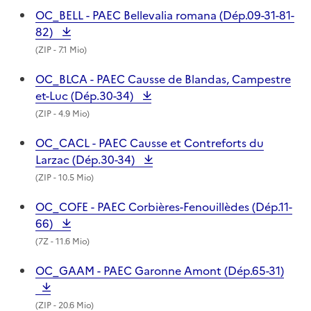
OC_BELL - PAEC Bellevalia romana (Dép.09-31-81-
82)
(
ZIP
- 7.1 Mio)
OC_BLCA - PAEC Causse de Blandas, Campestre
et-Luc (Dép.30-34)
(
ZIP
- 4.9 Mio)
OC_CACL - PAEC Causse et Contreforts du
Larzac (Dép.30-34)
(
ZIP
- 10.5 Mio)
OC_COFE - PAEC Corbières-Fenouillèdes (Dép.11-
66)
(
7Z
- 11.6 Mio)
OC_GAAM - PAEC Garonne Amont (Dép.65-31)
(
ZIP
- 20.6 Mio)