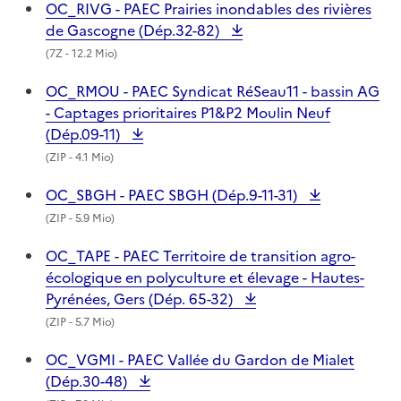
OC_RIVG - PAEC Prairies inondables des rivières
de Gascogne (Dép.32-82)
(
7Z
- 12.2 Mio)
OC_RMOU - PAEC Syndicat RéSeau11 - bassin AG
- Captages prioritaires P1&P2 Moulin Neuf
(Dép.09-11)
(
ZIP
- 4.1 Mio)
OC_SBGH - PAEC SBGH (Dép.9-11-31)
(
ZIP
- 5.9 Mio)
OC_TAPE - PAEC Territoire de transition agro-
écologique en polyculture et élevage - Hautes-
Pyrénées, Gers (Dép. 65-32)
(
ZIP
- 5.7 Mio)
OC_VGMI - PAEC Vallée du Gardon de Mialet
(Dép.30-48)