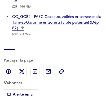
(
ZIP
- 16.6 Mio)
OC_GC82 - PAEC Coteaux, vallées et terrasses du
Tarn-et-Garonne en zone à faible potentiel (Dép.
82)
(
ZIP
- 2.3 Mio)
Partager la page
Partager sur Facebook
Partager sur X (anciennement Twitter)
Partager sur LinkedIn
Partager par email
Copier dans le presse
S'abonner
Alerte email