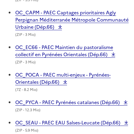
OC_CAPM - PAEC Captages prioritaires Agly
Perpignan Méditerranée Métropole Communauté
Urbaine (Dép.66)
(
ZIP
- 3 Mio)
OC_EC66 - PAEC Maintien du pastoralisme
collectif en Pyrénées Orientales (Dép.66)
(
ZIP
- 3 Mio)
OC_POCA - PAEC multi-enjeux - Pyrénées-
Orientales (Dép.66)
(
7Z
- 8.2 Mio)
OC_PYCA - PAEC Pyrénées catalanes (Dép.66)
(
ZIP
- 12.3 Mio)
OC_SEAU - PAEC EAU Salses-Leucate (Dép.66)
(
ZIP
- 5.9 Mio)