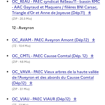
OC_REAU - PAEC syndicat RéSeau11 - bassin RMC
- AAC Gayraud et Maquens / filières BNI Carsac,
Triangle d’Or et Anne de Joyeuse (Dép.11)
(
ZIP
- 20.3 Mio)
12 - Aveyron
OC_AVAM - PAEC Aveyron Amont (Dép.12)
(
7Z
- 10.4 Mio)
OC_CMTL - PAEC Causse Comtal (Dép. 12)
(
ZIP
- 4.6 Mio)
OC_VAVA - PAEC Vieux arbres de la haute vallée
de l’Aveyron et des abords du Causse Comtal
(Dép.12)
(
ZIP
- 3.1 Mio)
OC_VIAU - PAEC VIAUR (Dép.12)
(
7Z
- 13 Mio)