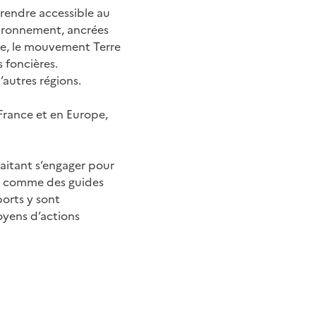
a rendre accessible au
vironnement, ancrées
nce, le mouvement Terre
 foncières.
’autres régions.
 France et en Europe,
haitant s’engager pour
ls, comme des guides
orts y sont
moyens d’actions