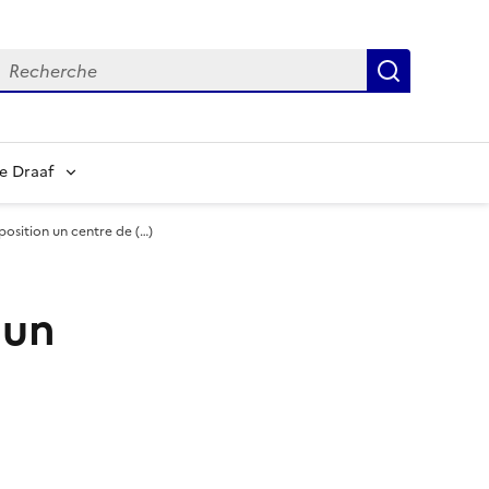
echerche
Recherch
e Draaf
position un centre de (…)
 un