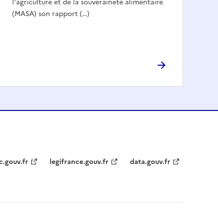
l'agriculture et de la souveraineté alimentaire
(MASA) son rapport (…)
c.gouv.fr
legifrance.gouv.fr
data.gouv.fr