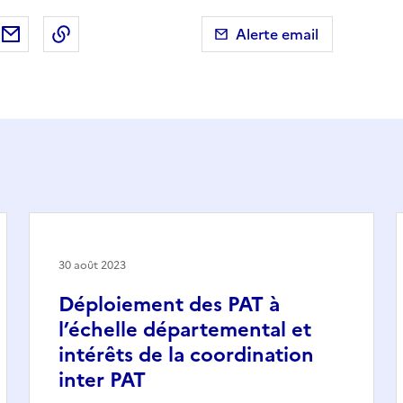
ebook
ur X (anciennement Twitter)
tager sur LinkedIn
Partager par email
Copier dans le presse-papier
Alerte email
30 août 2023
Déploiement des PAT à
l’échelle départemental et
intérêts de la coordination
inter PAT