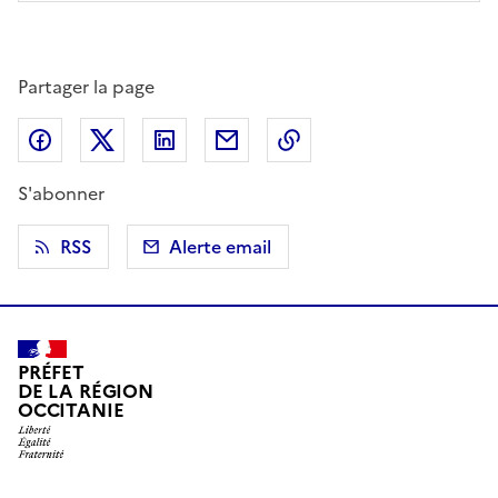
Partager la page
Partager sur Facebook
Partager sur X (anciennement Twitter)
Partager sur LinkedIn
Partager par email
Copier dans le presse
S'abonner
RSS
Alerte email
PRÉFET
DE LA RÉGION
OCCITANIE