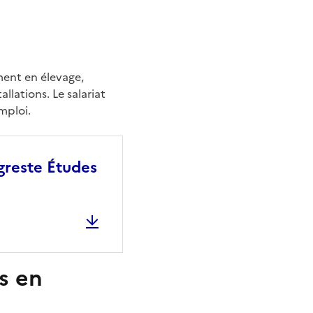
ment en élevage,
llations. Le salariat
mploi.
Agreste Études
s en