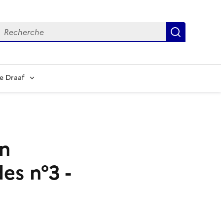
echerche
Recherch
e Draaf
en
es n°3 -