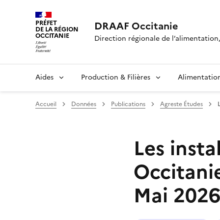
Panneau de gestion des cookies
PRÉFET
DRAAF Occitanie
DE LA RÉGION
OCCITANIE
Direction régionale de l’alimentation, 
Aides
Production & Filières
Alimentatio
Accueil
Données
Publications
Agreste Études
Les insta
Occitanie
Mai 202