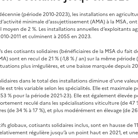
écennie (période 2010-2023), les installations en agricultu
 d’activité minimale d’assujettissement (AMA) à la MSA, on
 moyen de 2 %. Les installations annuelles d’exploitants agr
2010-2011 et culminent à 2055 en 2023.
fs des cotisants solidaires (bénéficiaires de la MSA du fait 
AMA) sont en recul de 21 % (-1,8 % / an) sur la même période
tuations plus irrégulières, et une baisse marquée depuis 20
olidaires dans le total des installations diminue d’une val
e est très variable selon les spécialités. Elle est maximale 
(53 % pour la période 2021-23). Elle est également élevée po
a fortement reculé dans les spécialisations viticulture (de 4
res (de 34 % à 17 %), et plus modérément en élevage (de 26
fs globaux, cotisants solidaires inclus, sont en hausse de 11
relativement régulière jusqu’à un point haut en 2021, et une