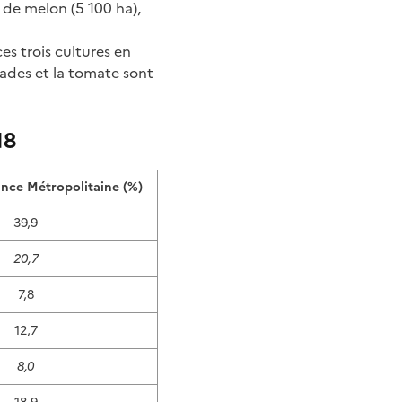
 de melon (5 100 ha),
es trois cultures en
lades et la tomate sont
18
ance Métropolitaine (%)
39,9
20,7
7,8
12,7
8,0