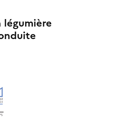
n légumière
conduite