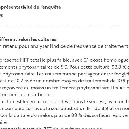
eprésentativité de l’enquête
us
----------------------------------------------------------------------------------
ifférent selon les cultures
retenu pour analyser l’indice de fréquence de traitement (I
 présente l’IFT total le plus faible, avec 6,1 doses homologu
ments phytosanitaires de 5,9. Pour cette culture, 93,8 % 
phytosanitaire. Les traitements se partagent entre fongici
evé est de 10,2 avec un nombre moyen de traitement de 10,9 
 reçoivent au moins un traitement phytosanitaire Deux tier
 un tiers les insecticides.
le melon est légèrement plus élevé dans le sud-est, avec un 
ar comparaison avec le sud-ouest et un IFT de 8,9 et un n
Pour la culture du melon, plus de 99 % des surfaces reçoiv
ire.
tent trois quart de l’IFT de la culture de melon.