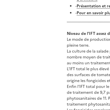
-
Présentation et r
-
Pour en savoir pl
-----------------------------------
Niveau de l’IFT assez d
Le mode de production 
pleine terre.
La culture de la salade
nombre moyen de traite
au moins un traitement 
L’IFT total le plus él
des surfaces de tomate
origine les fongicides et
Enfin l’IFT total pour 
de traitement de 9,7 p
phytosanitaires de 11. 
traitement phytosanita
Les fongicides représen