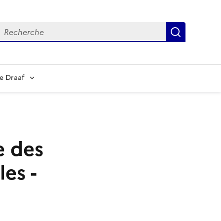
echerche
Recherch
e Draaf
e des
es -