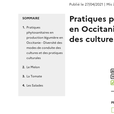
Publié le 27/04/2021
| Mis 
Pratiques 
SOMMAIRE
en Occitan
Pratiques
phytosanitaires en
des culture
production légumière en
Occitanie - Diversité des
modes de conduite des
cultures et des pratiques
culturales
Le Melon
La Tomate
Les Salades