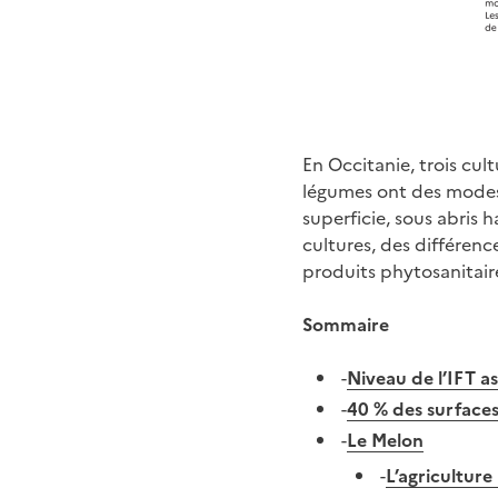
En Occitanie, trois cul
légumes ont des modes 
superficie, sous abris 
cultures, des différen
produits phytosanitair
Sommaire
-
Niveau de l’IFT as
-
40 % des surfaces
-
Le Melon
-
L’agriculture