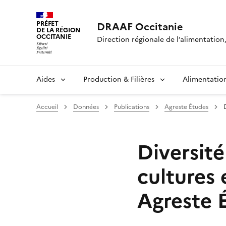
PRÉFET
DRAAF Occitanie
DE LA RÉGION
OCCITANIE
Direction régionale de l’alimentation, 
Aides
Production & Filières
Alimentatio
Accueil
Données
Publications
Agreste Études
Diversit
cultures 
Agreste É