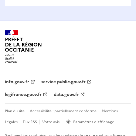
PRÉFET
DE LA RÉGION
OCCITANIE
info.gouv.fr
service-public.gouv.fr
legifrance.gouv.fr
data.gouv.fr
Plan du site
Accessibilité : partiellement conforme
Mentions
Légales
Flux RSS
Votre avis
Paramètres d'affichage
Sauf mention contraire, tous les contenus de ce site sont sous
licence