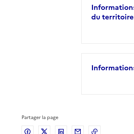
Informations
du territoire
Information
Partager la page
Partager sur Facebook
Partager sur X (anciennement Twitte
Partager sur LinkedIn
Partager par email
Copier dans le