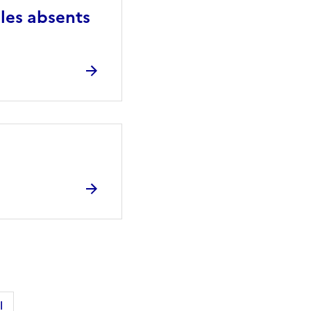
bles absents
l