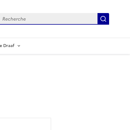
echerche
Recherch
e Draaf