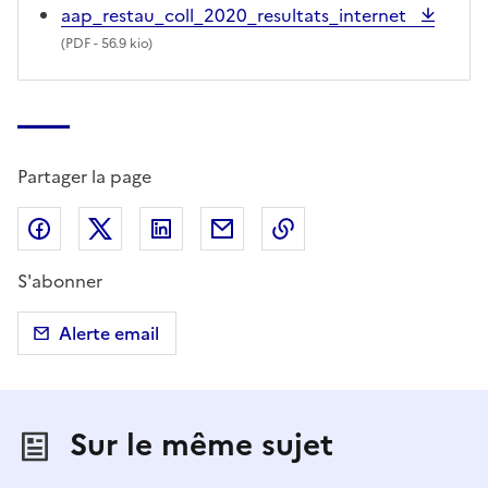
aap_restau_coll_2020_resultats_internet
(
PDF
- 56.9 kio)
Partager la page
Partager sur Facebook
Partager sur X (anciennement Twitter)
Partager sur LinkedIn
Partager par email
Copier dans le presse
S'abonner
Alerte email
Sur le même sujet