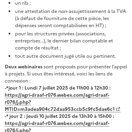
un rib ;
une attestation de non-assujettissement à la TVA
(à défaut de fourniture de cette pièce, les
dépenses seront comptabilisées en HT) ;
pour les structures privées (associations,
entreprises...), le dernier bilan comptable et
compte de résultat ;
tout autre document jugé utile ou pertinent.
Deux webinaires
sont proposés pour présenter l’appel
à projets. Si vous êtes intéressé, voici les liens de
connexion :
-*jour 1 : Lundi 7 juillet 2025 de 11h00 à 12h30 :
https://agri-draaf-r076.webex.com/agri-draaf-
r076/j.php?
MTID=m3adea904c72daa953ccb5c9fc5dae6c1
-* jour 2 : Jeudi 10 juillet 2025 de 13h30 à 15h00 :
https://agri-draaf-r076.webex.com/agri-draaf-
r076/j.php?