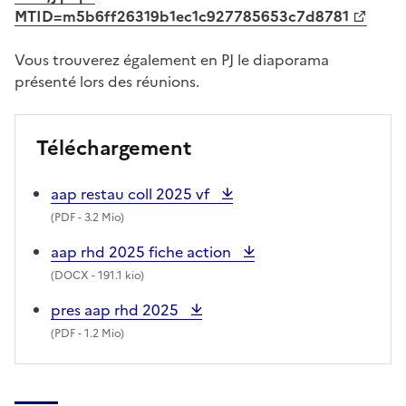
MTID=m5b6ff26319b1ec1c927785653c7d8781
Vous trouverez également en PJ le diaporama
présenté lors des réunions.
Téléchargement
aap restau coll 2025 vf
(
PDF
- 3.2 Mio)
aap rhd 2025 fiche action
(
DOCX
- 191.1 kio)
pres aap rhd 2025
(
PDF
- 1.2 Mio)