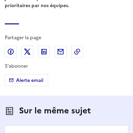
prioritaires par nos équipes.
Partager la page
Partager sur Facebook
Partager sur X (anciennement Twitter)
Partager sur LinkedIn
Partager par email
Copier dans le presse
S'abonner
Alerte email
Sur le même sujet