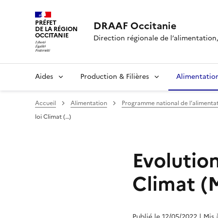
PRÉFET
DRAAF Occitanie
DE LA RÉGION
OCCITANIE
Direction régionale de l’alimentation, 
Aides
Production & Filières
Alimentatio
Accueil
Alimentation
Programme national de l’alimentat
loi Climat (…)
Evolution
Climat (
Publié le 12/05/2022
| Mis 