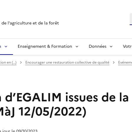
R
de l’agriculture et de la forêt
n
Enseignement & Formation
Données
Votr
ion en (…)
Encourager une restauration collective de qualité
Evéneme
 d’EGALIM issues de la 
MàJ 12/05/2022)
à jour le 09/10/2023