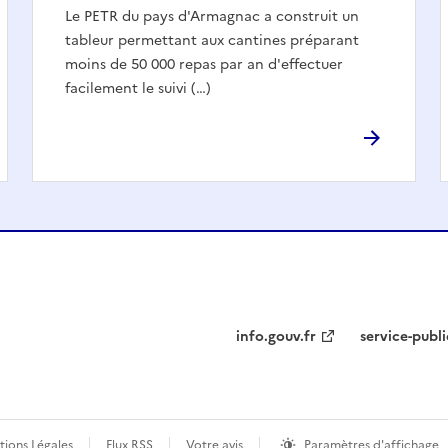
Le PETR du pays d'Armagnac a construit un
tableur permettant aux cantines préparant
moins de 50 000 repas par an d'effectuer
facilement le suivi (…)
info.gouv.fr
service-publi
ions Légales
Flux RSS
Votre avis
Paramètres d'affichage