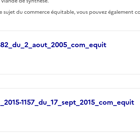
 viande de synthèse.
r le sujet du commerce équitable, vous pouvez également co
-882_du_2_aout_2005_com_equit
_2015-1157_du_17_sept_2015_com_equit