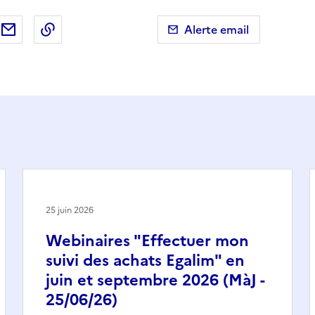
ebook
ur X (anciennement Twitter)
tager sur LinkedIn
Partager par email
Copier dans le presse-papier
Alerte email
25 juin 2026
Webinaires "Effectuer mon
suivi des achats Egalim" en
juin et septembre 2026 (MàJ -
25/06/26)