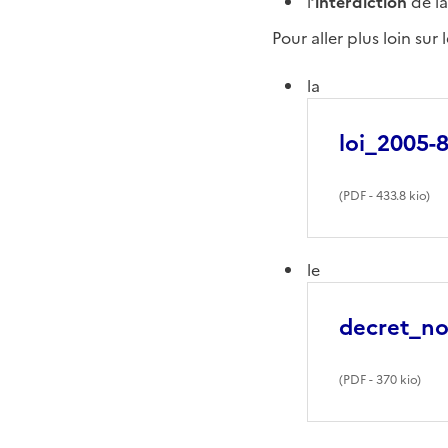
l
’interdiction
de la
Pour aller plus loin su
la
loi_2005
(
PDF
- 433.8 kio)
le
decret_no
(
PDF
- 370 kio)