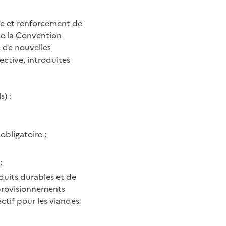
ue et renforcement de
t de la Convention
e de nouvelles
ective, introduites
s) :
bligatoire ;
;
uits durables et de
pprovisionnements
ctif pour les viandes