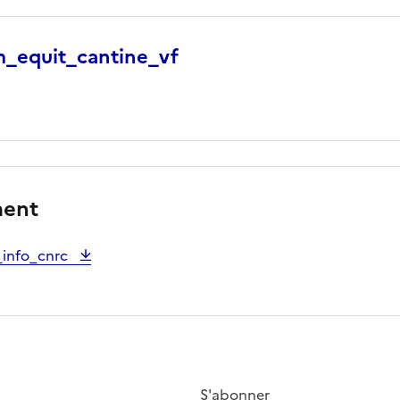
_equit_cantine_vf
ment
_info_cnrc
S'abonner