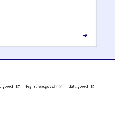
c.gouv.fr
legifrance.gouv.fr
data.gouv.fr