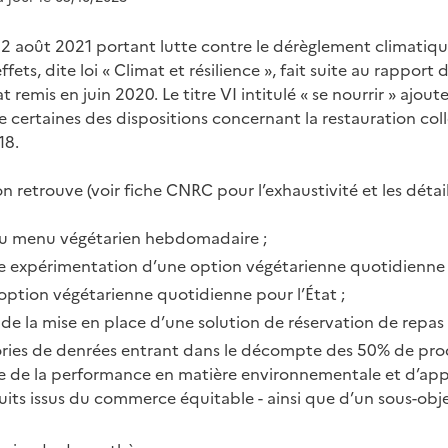
 22 août 2021 portant lutte contre le dérèglement climatiq
effets, dite loi « Climat et résilience », fait suite au rappor
 remis en juin 2020. Le titre VI intitulé « se nourrir » ajout
 certaines des dispositions concernant la restauration coll
18.
n retrouve (voir fiche CNRC pour l’exhaustivité et les détail
u menu végétarien hebdomadaire ;
 expérimentation d’une option végétarienne quotidienne o
option végétarienne quotidienne pour l’État ;
de la mise en place d’une solution de réservation de repas 
ries de denrées entrant dans le décompte des 50% de prod
base de la performance en matière environnementale et d’a
duits issus du commerce équitable - ainsi que d’un sous-obje