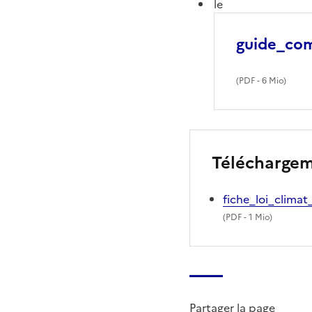
le
guide_com
(
PDF
- 6 Mio)
Télécharge
fiche_loi_climat
(
PDF
- 1 Mio)
Partager la page