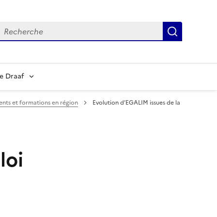
echerche
Recherch
e Draaf
nts et formations en région
Evolution d’EGALIM issues de la
loi