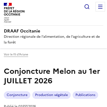
Recherc
PRÉFET
DE LA RÉGION
OCCITANIE
DRAAF Occitanie
Direction régionale de l’alimentation, de l’agriculture et de
la forêt
Voir le fil d'Ariane
Conjoncture Melon au 1er
JUILLET 2026
Conjoncture
Production végétale
Publications
Publié le 02/07/2026