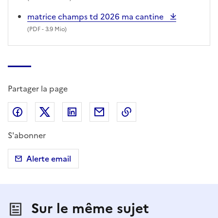
matrice champs td 2026 ma cantine
(
PDF
- 3.9 Mio)
Partager la page
Partager sur Facebook
Partager sur X (anciennement Twitter)
Partager sur LinkedIn
Partager par email
Copier dans le presse
S'abonner
Alerte email
Sur le même sujet