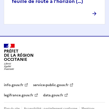
feuille de route à l’horizon (…)
PRÉFET
DE LA RÉGION
OCCITANIE
info.gouv.fr
service-public.gouv.fr
legifrance.gouv.fr
data.gouv.fr
Plan du site
Accessibilité : partiellement conforme
Mentions