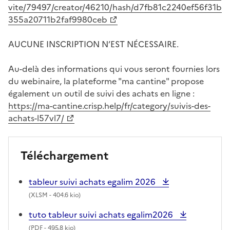
vite/79497/creator/46210/hash/d7fb81c2240ef56f31b
355a20711b2faf9980ceb
AUCUNE INSCRIPTION N’EST NÉCESSAIRE.
Au-delà des informations qui vous seront fournies lors
du webinaire, la plateforme "ma cantine" propose
également un outil de suivi des achats en ligne :
https://ma-cantine.crisp.help/fr/category/suivis-des-
achats-l57vl7/
Téléchargement
tableur suivi achats egalim 2026
(
XLSM
- 404.6 kio)
tuto tableur suivi achats egalim2026
(
PDF
- 495.8 kio)