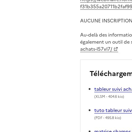
f31b355a20711b2faf9
AUCUNE INSCRIPTION 
Au-delà des informatio
également un outil de s
achats-l57vl7/
Télécharge
tableur suivi ac
(
XLSM
- 404.6 kio)
tuto tableur sui
(
PDF
- 495.8 kio)
matrice champs