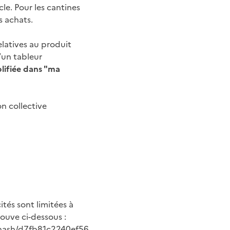
cle. Pour les cantines
s achats.
elatives au produit
’un tableur
plifiée dans "ma
on collective
ités sont limitées à
rouve ci-dessous :
0/hash/d7fb81c2240ef56