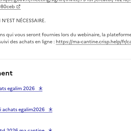
980ceb
N’EST NÉCESSAIRE.
ns qui vous seront fournies lors du webinaire, la platefor
uivi des achats en ligne :
https://ma-cantine.crisp.help/fr/c
ment
hats egalim 2026
vi achats egalim2026
 td 2026 ma cantine