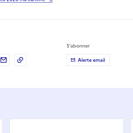
S'abonner
ebook
ur X (anciennement Twitter)
tager sur LinkedIn
Partager par email
Copier dans le presse-papier
Alerte email