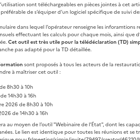
’utilisation sont téléchargeables en pièces jointes à cet arti
 préférable de s’équiper d’un logiciel spécifique de suivi de
ulaire dans lequel l’opérateur renseigne les inforamtions r
nsuels effectuant les calculs pour chaque mois, ainsi que d
née.
Cet outil est très utile pour la télédéclaration (TD) sim
vanche pas adapté pour la TD détaillée.
formation
sont proposés à tous les acteurs de la restaurati
re à maîtriser cet outil :
 de 8h30 à 10h
 de 14h30 à 16h
re 2026 de 8h30 à 10h
2026 de 14h30 à 16h
ra au moyen de l’outil "Webinaire de l’État", dont les capac
ées. Le lien est identique pour toutes les réunions et se t
erique.gouv.fr/meeting/signin/invite/79497/creator/4621