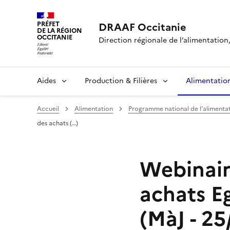
PRÉFET
DRAAF Occitanie
DE LA RÉGION
OCCITANIE
Direction régionale de l’alimentation, 
Aides
Production & Filières
Alimentatio
Accueil
Alimentation
Programme national de l’alimentat
des achats (…)
Webinair
achats E
(MàJ - 25