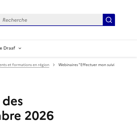
echerche
Recherch
e Draaf
nts et formations en région
Webinaires "Effectuer mon suivi
 des
mbre 2026