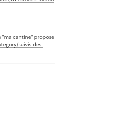
me "ma cantine" propose
ategory/suivis-des-