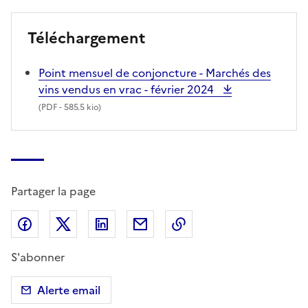
Téléchargement
Point mensuel de conjoncture - Marchés des
vins vendus en vrac - février 2024
(
PDF
- 585.5 kio)
Partager la page
Partager sur Facebook
Partager sur X (anciennement Twitter)
Partager sur LinkedIn
Partager par email
Copier dans le presse
S'abonner
Alerte email