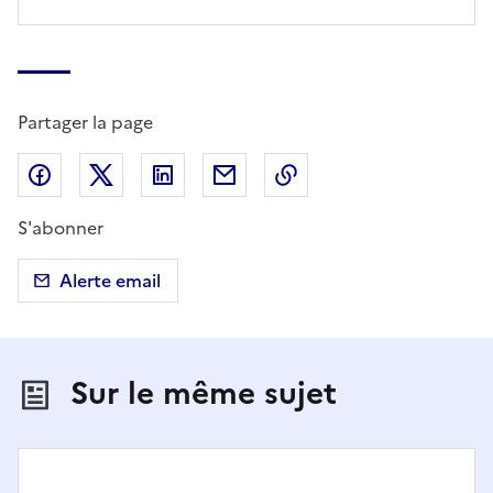
Partager la page
Partager sur Facebook
Partager sur X (anciennement Twitter)
Partager sur LinkedIn
Partager par email
Copier dans le presse
S'abonner
Alerte email
Sur le même sujet