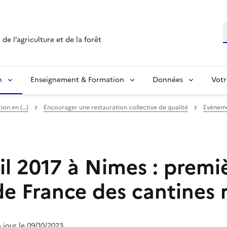
R
de l’agriculture et de la forêt
n
Enseignement & Formation
Données
Votr
ion en (…)
Encourager une restauration collective de qualité
Evéneme
il 2017 à Nimes : premi
e France des cantines 
à jour le 09/10/2023