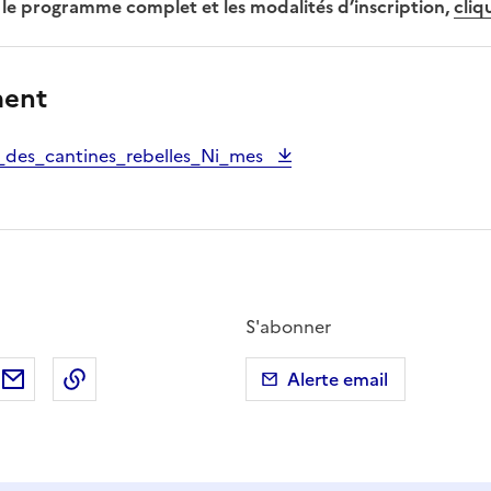
r le programme complet et les modalités d’inscription,
cliq
ment
_des_cantines_rebelles_Ni_mes
S'abonner
ebook
ur X (anciennement Twitter)
tager sur LinkedIn
Partager par email
Copier dans le presse-papier
Alerte email