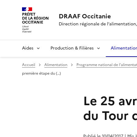
PRÉFET
DRAAF Occitanie
DE LA RÉGION
OCCITANIE
Direction régionale de l’alimentation, 
Aides
Production & Filières
Alimentatio
Accueil
Alimentation
Programme national de l’alimentat
première étape du (…)
Le 25 avr
du Tour d
Publié le 10/04/2017
| Mis 