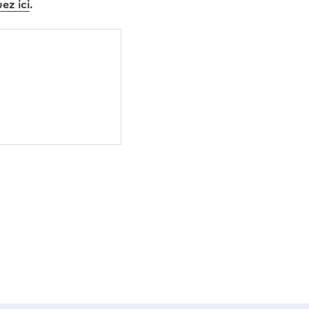
uez ici
.