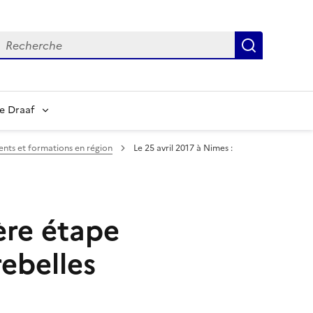
echerche
Recherch
e Draaf
nts et formations en région
Le 25 avril 2017 à Nimes :
ère étape
rebelles