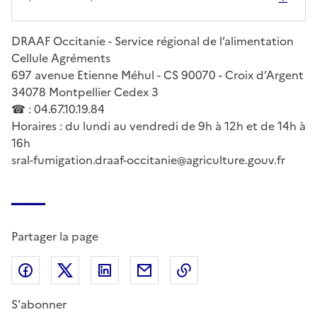
DRAAF Occitanie - Service régional de l’alimentation
Cellule Agréments
697 avenue Etienne Méhul - CS 90070 - Croix d’Argent
34078 Montpellier Cedex 3
☎ : 04.67.10.19.84
Horaires : du lundi au vendredi de 9h à 12h et de 14h à
16h
sral-fumigation.draaf-occitanie@agriculture.gouv.fr
Partager la page
Partager sur Facebook
Partager sur X (anciennement Twitter)
Partager sur LinkedIn
Partager par email
Copier dans le presse
S'abonner