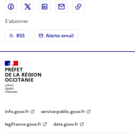
Partager sur Facebook
Partager sur X (anciennement Twitter)
Partager sur LinkedIn
Partager par email
Copier dans le presse
S'abonner
RSS
Alerte email
PRÉFET
DE LA RÉGION
OCCITANIE
info.gouv.fr
service-public.gouv.fr
legifrance.gouv.fr
data.gouv.fr