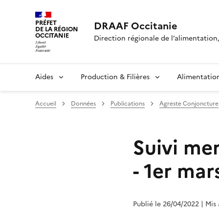
PRÉFET
DRAAF Occitanie
DE LA RÉGION
OCCITANIE
Direction régionale de l’alimentation, 
Aides
Production & Filières
Alimentatio
Accueil
Données
Publications
Agreste Conjoncture
Suivi me
- 1er mar
Publié le 26/04/2022
| Mis