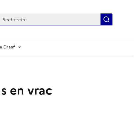
echerche
Recherch
e Draaf
s en vrac