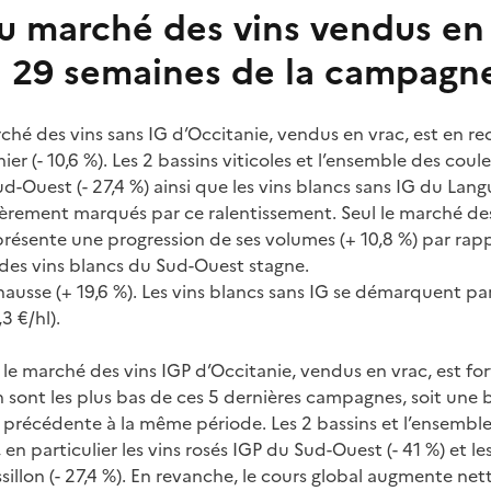
du marché des vins vendus en
à 29 semaines de la campagn
ché des vins sans IG d’Occitanie, vendus en vrac, est en rec
er (- 10,6 %). Les 2 bassins viticoles et l’ensemble des coul
ud-Ouest (- 27,4 %) ainsi que les vins blancs sans IG du Lan
lièrement marqués par ce ralentissement. Seul le marché des
résente une progression de ses volumes (+ 10,8 %) par rap
 des vins blancs du Sud-Ouest stagne.
hausse (+ 19,6 %). Les vins blancs sans IG se démarquent pa
3 €/hl).
, le marché des vins IGP d’Occitanie, vendus en vrac, est for
 sont les plus bas de ces 5 dernières campagnes, soit une 
précédente à la même période. Les 2 bassins et l’ensemble
en particulier les vins rosés IGP du Sud-Ouest (- 41 %) et le
illon (- 27,4 %). En revanche, le cours global augmente net