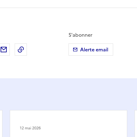
S'abonner
ebook
ur X (anciennement Twitter)
tager sur LinkedIn
Partager par email
Copier dans le presse-papier
Alerte email
12 mai 2026