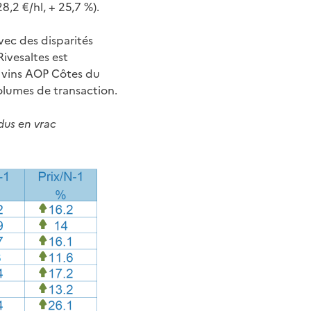
8,2 €/hl, + 25,7 %).
ec des disparités
ivesaltes est
es vins AOP Côtes du
volumes de transaction.
ndus en vrac