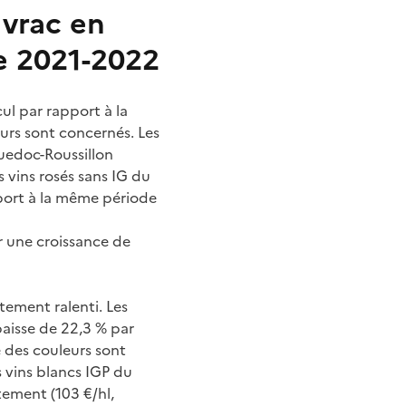
 vrac en
e 2021-2022
ul par rapport à la
eurs sont concernés. Les
guedoc-Roussillon
 vins rosés sans IG du
port à la même période
r une croissance de
tement ralenti. Les
baisse de 22,3 % par
 des couleurs sont
s vins blancs IGP du
tement (103 €/hl,