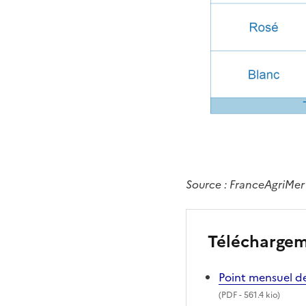
Source : FranceAgriMer
Télécharge
Point mensuel de
(
PDF
- 561.4 kio)