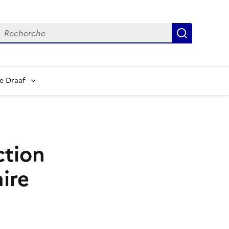
echerche
Recherch
e Draaf
ction
ire