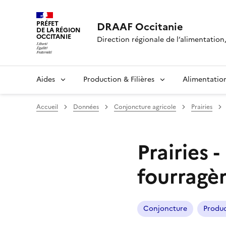
PRÉFET
DRAAF Occitanie
DE LA RÉGION
OCCITANIE
Direction régionale de l’alimentation, 
Aides
Production & Filières
Alimentatio
Accueil
Données
Conjoncture agricole
Prairies
Prairies 
fourragè
Conjoncture
Produc