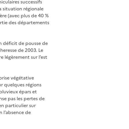
iculaires successifs
 situation régionale
évère (avec plus de 40 %
artie des départements
n déficit de pousse de
cheresse de 2003. Le
re légèrement sur l’est
prise végétative
ur quelques régions
pluvieux épars et
se pas les pertes de
n particulier sur
en l’absence de