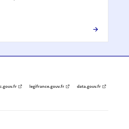
c.gouv.fr
legifrance.gouv.fr
data.gouv.fr