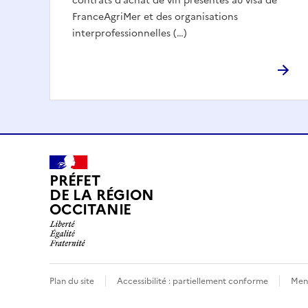
contrats d’achat de vin présentés au visa de
FranceAgriMer et des organisations
interprofessionnelles (…)
PRÉFET
DE LA RÉGION
OCCITANIE
Plan du site
Accessibilité : partiellement conforme
Ment