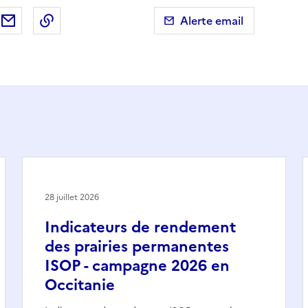
ebook
ur X (anciennement Twitter)
tager sur LinkedIn
Partager par email
Copier dans le presse-papier
Alerte email
28 juillet 2026
Indicateurs de rendement
des prairies permanentes
ISOP - campagne 2026 en
Occitanie