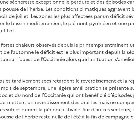
, une sécheresse exceptionnelle perdure et des épisodes can
 pousse de l’herbe. Les conditions climatiques aggravent la
ois de juillet. Les zones les plus affectées par un déficit s
 sur le bassin méditerranéen, le piémont pyrénéen et une p
et Lot.
 fortes chaleurs observés depuis le printemps entraînent u
t de l’automne le déficit est le plus important depuis la sé
ue sur l’ouest de l’Occitanie alors que la situation s’amélio
ps et tardivement secs retardent le reverdissement et la re
 mois de septembre, une légère amélioration se présente s
oc et du nord de l’Occitanie qui ont bénéficié d’épisodes 
s permettent un reverdissement des prairies mais ne compen
subies durant la période estivale. Sur d’autres secteurs, e
 pousse de l’herbe reste nulle de l’été à la fin de campagne 