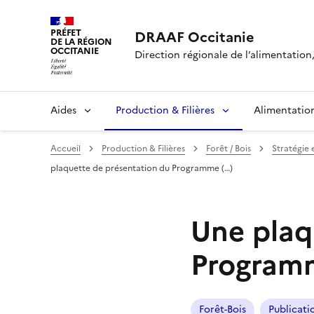
PRÉFET
DRAAF Occitanie
DE LA RÉGION
OCCITANIE
Direction régionale de l’alimentation, 
Aides
Production & Filières
Alimentatio
Accueil
Production & Filières
Forêt / Bois
Stratégie
plaquette de présentation du Programme (…)
Une plaq
Programm
Forêt-Bois
Publicati