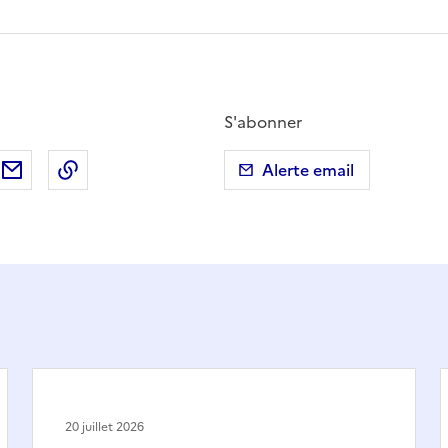
S'abonner
ebook
ur X (anciennement Twitter)
tager sur LinkedIn
Partager par email
Copier dans le presse-papier
Alerte email
20 juillet 2026