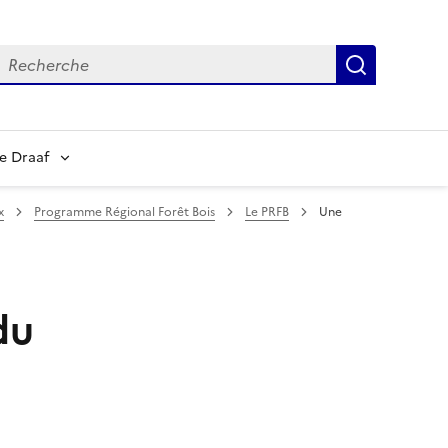
echerche
Recherch
e Draaf
x
Programme Régional Forêt Bois
Le PRFB
Une
du