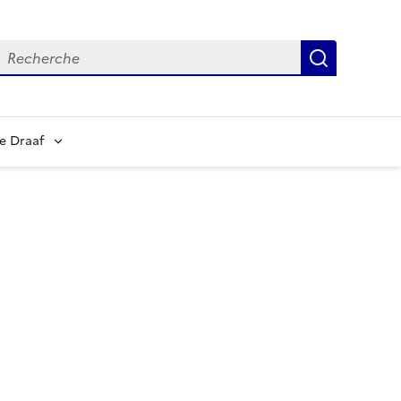
echerche
Recherch
e Draaf