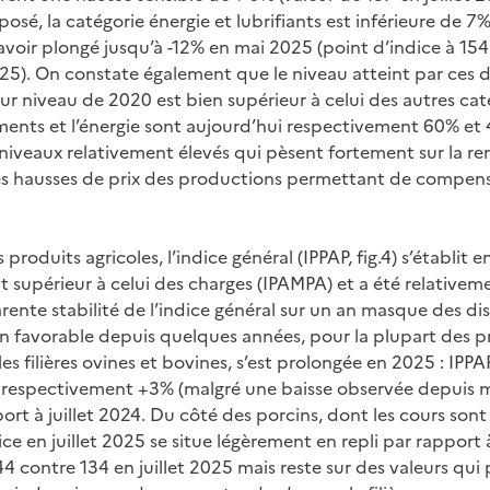
sé, la catégorie énergie et lubrifiants est inférieure de 7
voir plongé jusqu’à -12% en mai 2025 (point d’indice à 1
2025). On constate également que le niveau atteint par ces
ur niveau de 2020 est bien supérieur à celui des autres caté
ents et l’énergie sont aujourd’hui respectivement 60% et 
de niveaux relativement élevés qui pèsent fortement sur la re
es hausses de prix des productions permettant de compens
produits agricoles, l’indice général (IPPAP, fig.4) s’établit e
nt supérieur à celui des charges (IPAMPA) et a été relativem
rente stabilité de l’indice général sur un an masque des di
tion favorable depuis quelques années, pour la plupart des 
es filières ovines et bovines, s’est prolongée en 2025 : IPP
c respectivement +3% (malgré une baisse observée depuis 
port à juillet 2024. Du côté des porcins, dont les cours son
dice en juillet 2025 se situe légèrement en repli par rapport 
144 contre 134 en juillet 2025 mais reste sur des valeurs qu