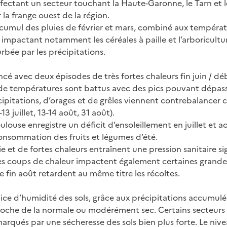
fectant un secteur touchant la Haute-Garonne, le Tarn et l
 la frange ouest de la région.
le cumul des pluies de février et mars, combiné aux tempéra
e impactant notamment les céréales à paille et l’arboricultu
urbée par les précipitations.
ncé avec deux épisodes de très fortes chaleurs fin juin / déb
e températures sont battus avec des pics pouvant dépass
ipitations, d’orages et de grêles viennent contrebalancer 
-13 juillet, 13-14 août, 31 août).
oulouse enregistre un déficit d’ensoleillement en juillet et 
consommation des fruits et légumes d’été.
e et de fortes chaleurs entraînent une pression sanitaire 
Les coups de chaleur impactent également certaines grandes
de fin août retardent au même titre les récoltes.
dice d’humidité des sols, grâce aux précipitations accumulé
proche de la normale ou modérément sec. Certains secteurs
rqués par une sécheresse des sols bien plus forte. Le niv