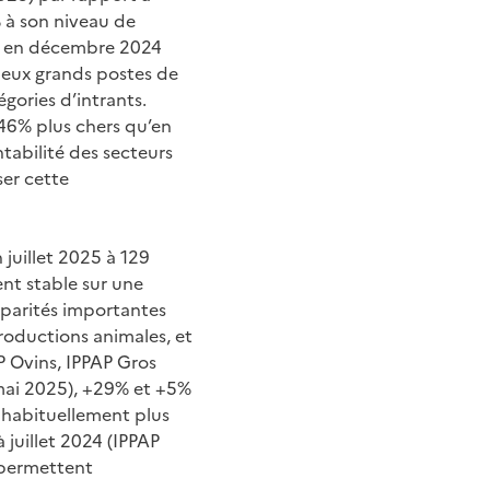
% à son niveau de
54 en décembre 2024
 deux grands postes de
gories d’intrants.
46% plus chers qu’en
ntabilité des secteurs
er cette
n juillet 2025 à 129
ent stable sur une
sparités importantes
productions animales, et
AP Ovins, IPPAP Gros
mai 2025), +29% et +5%
t habituellement plus
à juillet 2024 (IPPAP
i permettent