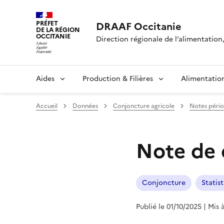
Panneau de gestion des cookies
PRÉFET
DRAAF Occitanie
DE LA RÉGION
OCCITANIE
Direction régionale de l’alimentation, 
Aides
Production & Filières
Alimentatio
Accueil
Données
Conjoncture agricole
Notes pério
Note de 
Conjoncture
Statis
Publié le 01/10/2025
| Mis 