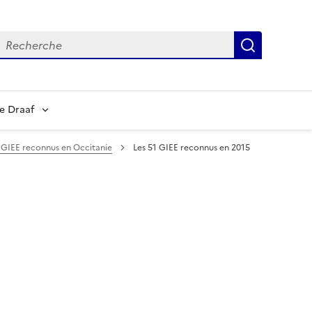
echerche
Recherch
e Draaf
 GIEE reconnus en Occitanie
Les 51 GIEE reconnus en 2015
(
P
D