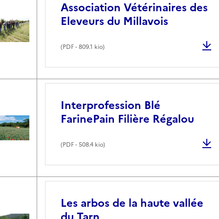
Association Vétérinaires des
Eleveurs du Millavois
(
PDF
- 809.1 kio)
Interprofession Blé
FarinePain Filière Régalou
(
PDF
- 508.4 kio)
Les arbos de la haute vallée
du Tarn