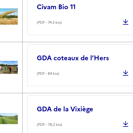
Civam Bio 11
(
PDF
- 74.5 kio)
GDA coteaux de l’Hers
(
PDF
- 84 kio)
GDA de la Vixiège
(
PDF
- 78.2 kio)