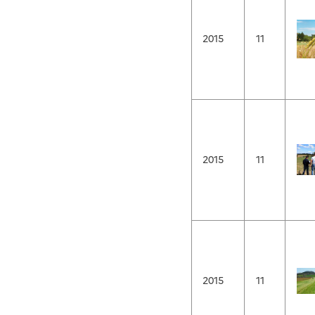
2015
11
2015
11
2015
11