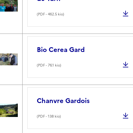
(
PDF
- 462.5 kio)
Bio Cerea Gard
(
PDF
- 76.1 kio)
Chanvre Gardois
(
PDF
- 138 kio)