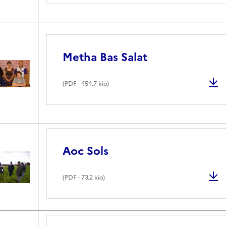
Metha Bas Salat
(
PDF
- 454.7 kio)
Aoc Sols
(
PDF
- 73.2 kio)