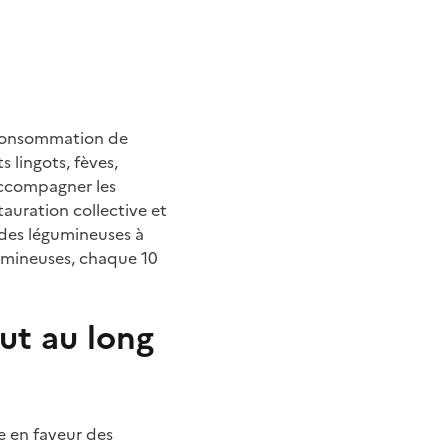
a consommation de
 lingots, fèves,
d’accompagner les
tauration collective et
 des légumineuses à
gumineuses, chaque 10
ut au long
ie en faveur des