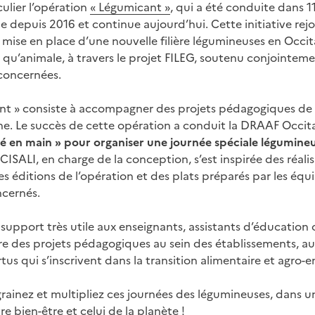
ulier l’opération
« Légumicant »
, qui a été conduite dans 1
 depuis 2016 et continue aujourd’hui. Cette initiative rejoin
 mise en place d’une nouvelle filière légumineuses en Occit
qu’animale, à travers le projet FILEG, soutenu conjointemen
 concernées.
ant » consiste à accompagner des projets pédagogiques d
. Le succès de cette opération a conduit la DRAAF Occita
é en main » pour organiser une journée spéciale légumine
n CISALI, en charge de la conception, s’est inspirée des réal
es éditions de l’opération et des plats préparés par les équ
ncernés.
 support très utile aux enseignants, assistants d’éducation
ire des projets pédagogiques au sein des établissements, au
tus qui s’inscrivent dans la transition alimentaire et agro
rainez et multipliez ces journées des légumineuses, dans un
e bien-être et celui de la planète !