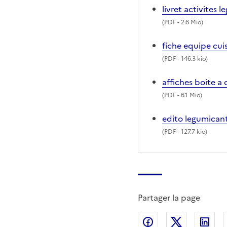
livret activites
(
PDF
- 2.6 Mio)
fiche equipe cuis
(
PDF
- 146.3 kio)
affiches boite a 
(
PDF
- 6.1 Mio)
edito legumicant
(
PDF
- 127.7 kio)
Partager la page
Partager sur Fac
Partager s
Par