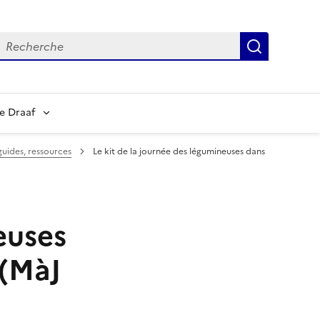
echerche
Recherch
e Draaf
 guides, ressources
Le kit de la journée des légumineuses dans
euses
 (MàJ