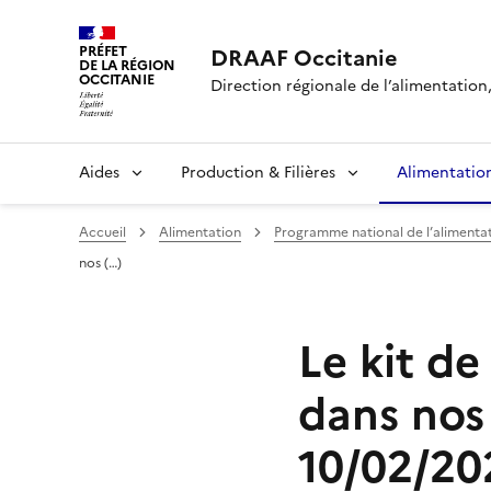
PRÉFET
DRAAF Occitanie
DE LA RÉGION
OCCITANIE
Direction régionale de l’alimentation, 
Aides
Production & Filières
Alimentatio
Accueil
Alimentation
Programme national de l’alimentat
nos (…)
Le kit de
dans nos
10/02/20