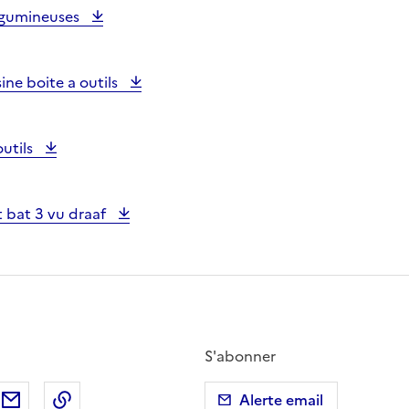
 legumineuses
ine boite a outils
outils
 bat 3 vu draaf
S'abonner
ebook
ur X (anciennement Twitter)
tager sur LinkedIn
Partager par email
Copier dans le presse-papier
Alerte email