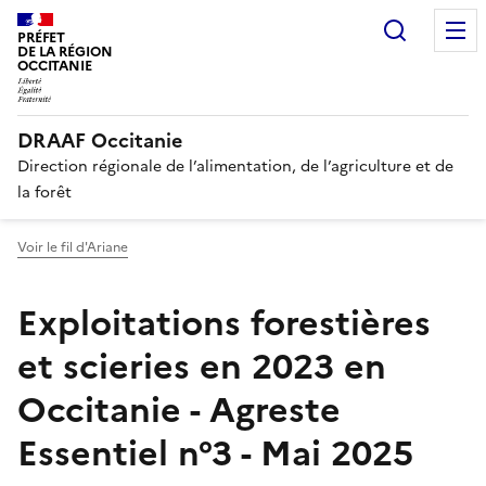
Panneau de gestion des cookies
Recherc
PRÉFET
DE LA RÉGION
OCCITANIE
DRAAF Occitanie
Direction régionale de l’alimentation, de l’agriculture et de
la forêt
Voir le fil d'Ariane
Exploitations forestières
et scieries en 2023 en
Occitanie - Agreste
Essentiel n°3 - Mai 2025