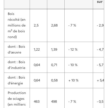
sur 5 
Bois
récolté (en
millions de
2,5
2,68
- 7 %
- 2,9 %
m³ de bois
rond)
dont : Bois
1,22
1,39
- 12 %
- 4,7 %
d’œuvre
dont : Bois
0,64
0,71
- 10 %
- 5,7 %
d’industrie
dont : Bois
0,64
0,58
+ 10 %
+ 5,4 %
d’énergie
Production
de sciages
463
498
- 7 %
- 0,5 %
(en milliers