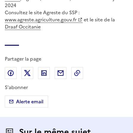
2024
Consultez le site Agreste du SSP :
www.agreste.agriculture.gouv.fr
et le site de la
Draaf Occitanie
Partager la page
Partager sur Facebook
Partager sur X (anciennement Twitter)
Partager sur LinkedIn
Partager par email
Copier dans le presse
S'abonner
Alerte email
Sur le même sujet