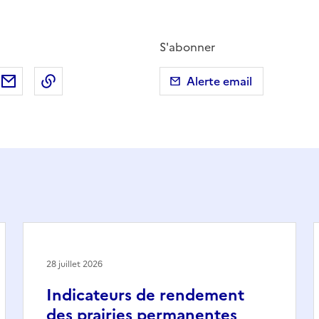
S'abonner
ebook
ur X (anciennement Twitter)
tager sur LinkedIn
Partager par email
Copier dans le presse-papier
Alerte email
28 juillet 2026
Indicateurs de rendement
des prairies permanentes