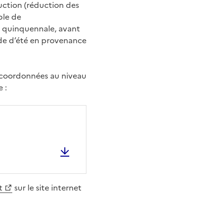
duction (réduction des
ble de
e quinquennale, avant
lade d’été en provenance
t coordonnées au niveau
 :
t
sur le site internet