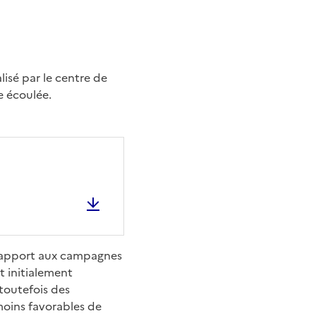
isé par le centre de
e écoulée.
 rapport aux campagnes
t initialement
toutefois des
oins favorables de