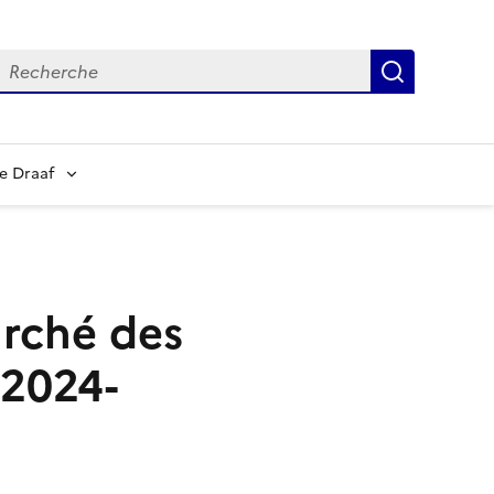
echerche
Recherch
e Draaf
arché des
 2024-