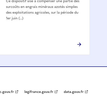
Ce dispositif vise à compenser une partie des
surcoûts en engrais minéraux azotés simples
des exploitations agricoles, sur la période du
1er juin (…)
c.gouv.fr
legifrance.gouv.fr
data.gouv.fr