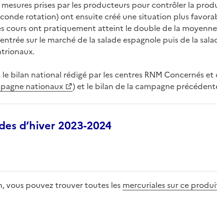
es mesures prises par les producteurs pour contrôler la pro
econde rotation) ont ensuite créé une situation plus favora
es cours ont pratiquement atteint le double de la moyenn
l’entrée sur le marché de la salade espagnole puis de la sa
ntrionaux.
 le bilan national rédigé par les centres RNM Concernés e
mpagne nationaux
) et le bilan de la campagne précédente
ades d’hiver 2023-2024
n, vous pouvez trouver toutes les
mercuriales sur ce produi