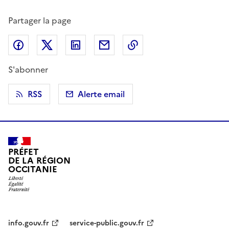
Partager la page
Partager sur Facebook
Partager sur X (anciennement Twitter)
Partager sur LinkedIn
Partager par email
Copier dans le presse
S'abonner
RSS
Alerte email
PRÉFET
DE LA RÉGION
OCCITANIE
info.gouv.fr
service-public.gouv.fr