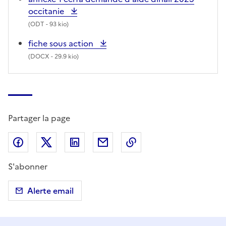
occitanie
(
ODT
- 93 kio)
fiche sous action
(
DOCX
- 29.9 kio)
Partager la page
Partager sur Facebook
Partager sur X (anciennement Twitter)
Partager sur LinkedIn
Partager par email
Copier dans le presse
S'abonner
Alerte email