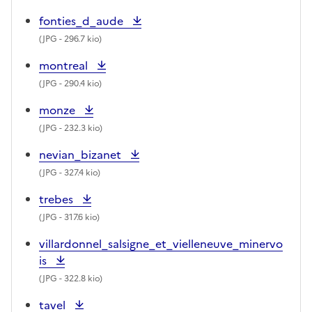
fonties_d_aude
(
JPG
- 296.7 kio)
montreal
(
JPG
- 290.4 kio)
monze
(
JPG
- 232.3 kio)
nevian_bizanet
(
JPG
- 327.4 kio)
trebes
(
JPG
- 317.6 kio)
villardonnel_salsigne_et_vielleneuve_minervo
is
(
JPG
- 322.8 kio)
tavel