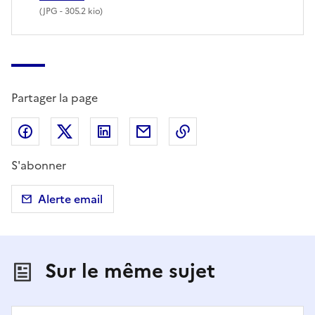
(
JPG
- 305.2 kio)
Partager la page
Partager sur Facebook
Partager sur X (anciennement Twitter)
Partager sur LinkedIn
Partager par email
Copier dans le presse
S'abonner
Alerte email
Sur le même sujet