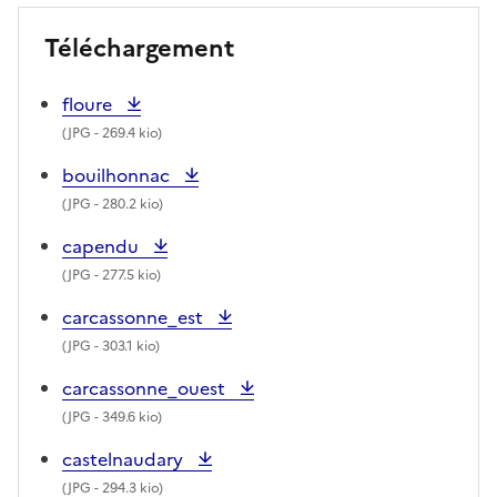
Téléchargement
floure
(
JPG
- 269.4 kio)
bouilhonnac
(
JPG
- 280.2 kio)
capendu
(
JPG
- 277.5 kio)
carcassonne_est
(
JPG
- 303.1 kio)
carcassonne_ouest
(
JPG
- 349.6 kio)
castelnaudary
(
JPG
- 294.3 kio)