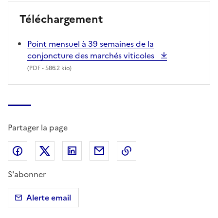
Téléchargement
Point mensuel à 39 semaines de la
conjoncture des marchés viticoles
(
PDF
- 586.2 kio)
Partager la page
Partager sur Facebook
Partager sur X (anciennement Twitter)
Partager sur LinkedIn
Partager par email
Copier dans le presse
S'abonner
Alerte email