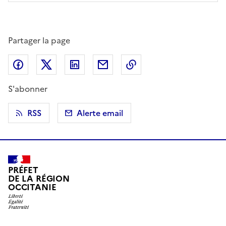
Partager la page
Partager sur Facebook
Partager sur X (anciennement Twitter)
Partager sur LinkedIn
Partager par email
Copier dans le presse
S'abonner
RSS
Alerte email
PRÉFET
DE LA RÉGION
OCCITANIE