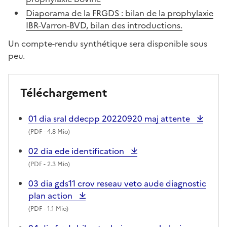
Diaporama de la FRGDS : bilan de la prophylaxie
IBR-Varron-BVD, bilan des introductions.
Un compte-rendu synthétique sera disponible sous
peu.
Téléchargement
01 dia sral ddecpp 20220920 maj attente
(
PDF
- 4.8 Mio)
02 dia ede identification
(
PDF
- 2.3 Mio)
03 dia gds11 crov reseau veto aude diagnostic
plan action
(
PDF
- 1.1 Mio)