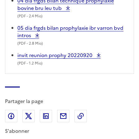
04 dia frgds bilan technique prophylaxie
bovine bru leu tub
(
PDF
- 2.4 Mio)
05 dia frgds bilan prophylaxie ibr varron bvd
intros
(
PDF
- 2.8 Mio)
invit reunion prophy 20220920
(
PDF
- 1.2 Mio)
Partager la page
Partager sur Facebook
Partager sur X (anciennement Twitter)
Partager sur LinkedIn
Partager par email
Copier dans le presse
S'abonner