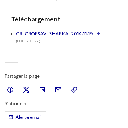
Téléchargement
CR_CROPSAV_SHARKA_2014-11-19
(
PDF
- 70.3 kio)
Partager la page
Partager sur Facebook
Partager sur X (anciennement Twitter)
Partager sur LinkedIn
Partager par email
Copier dans le presse
S'abonner
Alerte email