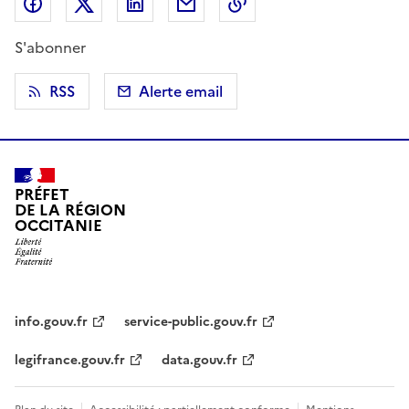
Partager sur Facebook
Partager sur X (anciennement Twitter)
Partager sur LinkedIn
Partager par email
Copier dans le presse
S'abonner
RSS
Alerte email
PRÉFET
DE LA RÉGION
OCCITANIE
info.gouv.fr
service-public.gouv.fr
legifrance.gouv.fr
data.gouv.fr