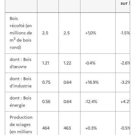
sur 5 
Bois
récolté (en
millions de
2.5
2.5
+1,0%
-1.5%
3
m
de bois
rond)
dont : Bois
1.21
1.22
-0.4%
-2.6%
d’œuvre
dont : Bois
0.75
0.64
+16.9%
-3.2%
d’industrie
dont : Bois
0.56
0.64
-12.4%
+4.2%
énergie
Production
de sciages
464
463
+0.3%
-0.5%
(en milliers