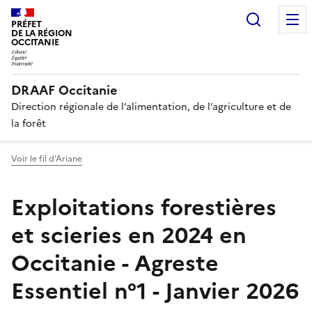
Panneau de gestion des cookies
Recherc
PRÉFET
DE LA RÉGION
OCCITANIE
DRAAF Occitanie
Direction régionale de l’alimentation, de l’agriculture et de
la forêt
Voir le fil d'Ariane
Exploitations forestières
et scieries en 2024 en
Occitanie - Agreste
Essentiel n°1 - Janvier 2026