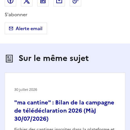
Partager sur Facebook
Partager sur X (anciennement Twitter)
Partager sur LinkedIn
Partager par email
Copier dans le presse
S'abonner
Alerte email
Sur le même sujet
30 juillet 2026
"ma cantine" : Bilan de la campagne
de télédéclaration 2026 (MàJ
30/07/2026)
Fichier des cantines inscrites dans la plateforme et