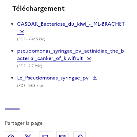
Téléchargement
CASDAR_Bacteriose_du_kiwi_-_ML-BRACHET
(
PDF
- 792.5 kio)
pseudomonas_syringae_pv_actinidiae_the_b
acterial_canker_of_kiwifruit
(
PDF
- 2.7 Mio)
Le_Pseudomonas_syringae_pv
(
PDF
- 93.3 kio)
Partager la page