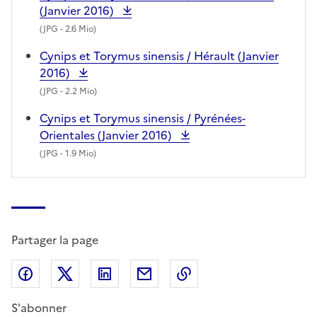
(Janvier 2016)
(
JPG
- 2.6 Mio)
Cynips et Torymus sinensis / Hérault (Janvier
2016)
(
JPG
- 2.2 Mio)
Cynips et Torymus sinensis / Pyrénées-
Orientales (Janvier 2016)
(
JPG
- 1.9 Mio)
Partager la page
Partager sur Facebook
Partager sur X (anciennement Twitter)
Partager sur LinkedIn
Partager par email
Copier dans le presse
S'abonner