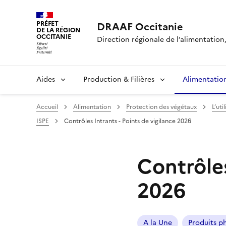
PRÉFET
DRAAF Occitanie
DE LA RÉGION
OCCITANIE
Direction régionale de l’alimentation, 
Aides
Production & Filières
Alimentatio
Accueil
Alimentation
Protection des végétaux
L’ut
ISPE
Contrôles Intrants - Points de vigilance 2026
Contrôles
2026
A la Une
Produits p