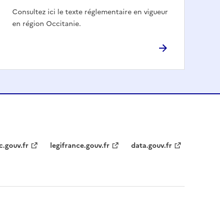
Consultez ici le texte réglementaire en vigueur
en région Occitanie.
c.gouv.fr
legifrance.gouv.fr
data.gouv.fr