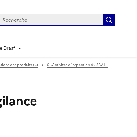
echerche
Recherch
e Draaf
tions des produits (…)
01.Activités d’inspection du SRAL -
gilance