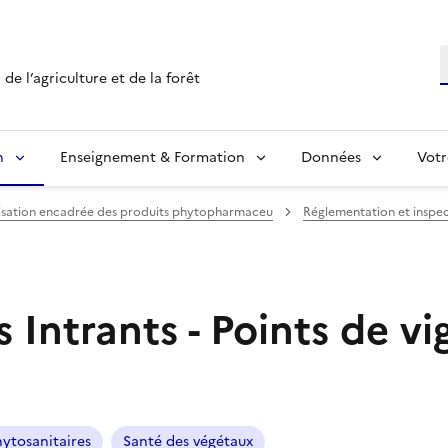
R
de l’agriculture et de la forêt
n
Enseignement & Formation
Données
Votr
ilisation encadrée des produits phytopharmaceu
Réglementation et inspec
 Intrants - Points de vi
hytosanitaires
Santé des végétaux