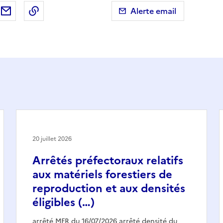
ebook
ur X (anciennement Twitter)
tager sur LinkedIn
Partager par email
Copier dans le presse-papier
Alerte email
20 juillet 2026
Arrêtés préfectoraux relatifs
aux matériels forestiers de
reproduction et aux densités
éligibles (…)
arrêté MFR du 16/07/2026 arrêté densité du