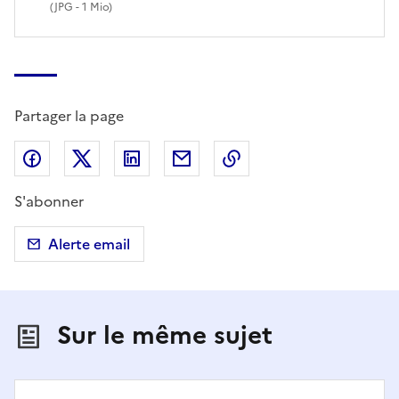
(
JPG
- 1 Mio)
Partager la page
Partager sur Facebook
Partager sur X (anciennement Twitter)
Partager sur LinkedIn
Partager par email
Copier dans le presse
S'abonner
Alerte email
Sur le même sujet