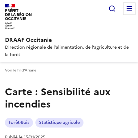
Recherc
PRÉFET
DE LA RÉGION
OCCITANIE
DRAAF Occitanie
Direction régionale de l’alimentation, de l’agriculture et de
la forêt
Voir le fil d'Ariane
Carte : Sensibilité aux
incendies
Forêt-Bois
Statistique agricole
Publié le 15/01/2025