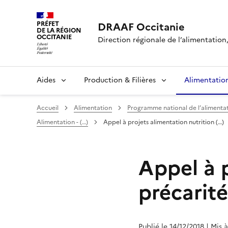
PRÉFET
DRAAF Occitanie
DE LA RÉGION
OCCITANIE
Direction régionale de l’alimentation, 
Aides
Production & Filières
Alimentatio
Accueil
Alimentation
Programme national de l’alimentat
Alimentation - (…)
Appel à projets alimentation nutrition (…)
Appel à p
précarit
Publié le 14/12/2018
| Mis 