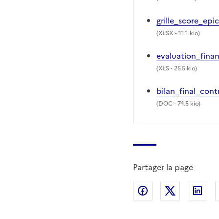
grille_score_epi
(
XLSX
- 11.1 kio)
evaluation_fina
(
XLS
- 25.5 kio)
bilan_final_con
(
DOC
- 74.5 kio)
Partager la page
Partager sur Fac
Partager s
Par