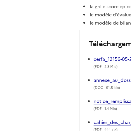
la grille score epic
le modèle d’évalua
le modèle de bilan
Télécharge
cerfa_12156-05-
(
PDF
- 2.3 Mio)
annexe_au_doss
(
DOC
- 91.5 kio)
notice_rempliss
(
PDF
- 1.4 Mio)
cahier_des_char
(
PDF
- 444 kio)