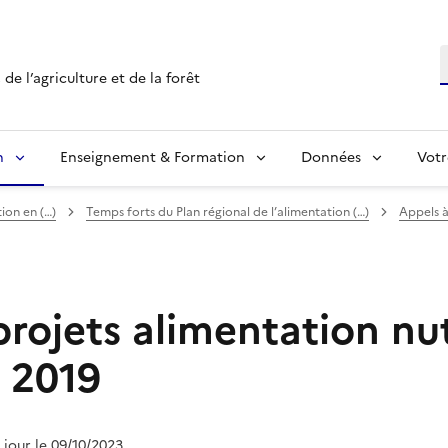
R
de l’agriculture et de la forêt
n
Enseignement & Formation
Données
Votr
ion en (…)
Temps forts du Plan régional de l’alimentation (…)
Appels 
rojets alimentation nut
é 2019
à jour le 09/10/2023