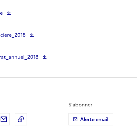
ce
nciere_2018
trat_annuel_2018
S'abonner
ebook
ur X (anciennement Twitter)
tager sur LinkedIn
Partager par email
Copier dans le presse-papier
Alerte email