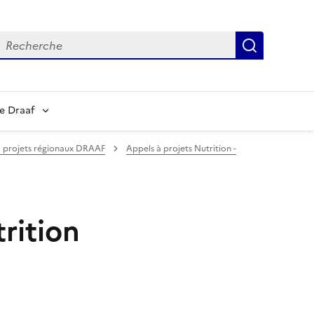
echerche
Recherch
e Draaf
à projets régionaux DRAAF
Appels à projets Nutrition -
rition