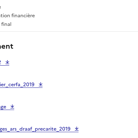
e
tion financière
 final
ment
2
ier_cerfa_2019
age
ges_ars_draaf_precarite_2019