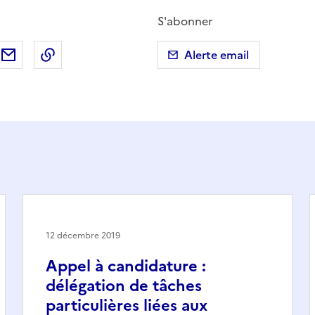
S'abonner
ebook
ur X (anciennement Twitter)
tager sur LinkedIn
Partager par email
Copier dans le presse-papier
Alerte email
12 décembre 2019
Appel à candidature :
délégation de tâches
particulières liées aux