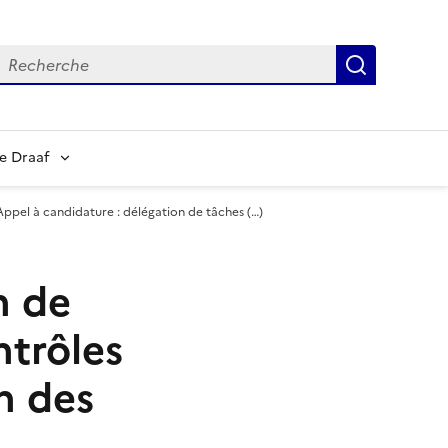
echerche
Recherch
e Draaf
Appel à candidature : délégation de tâches (…)
n de
ntrôles
n des