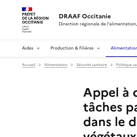
PRÉFET
DRAAF Occitanie
DE LA RÉGION
OCCITANIE
Direction régionale de l’alimentation, 
Aides
Production & Filières
Alimentatio
Accueil
Alimentation
Sécurité sanitaire
Politique sa
Appel à 
tâches pa
dans le 
végétaux