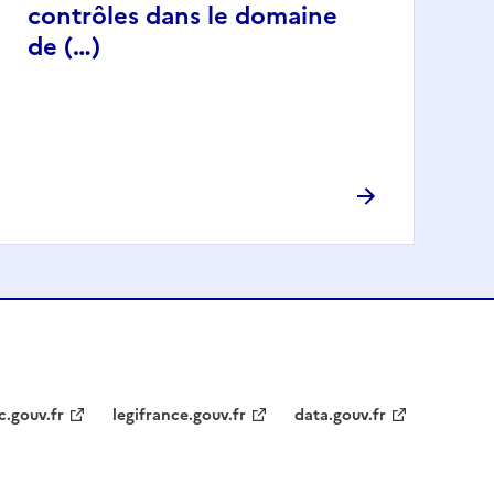
contrôles dans le domaine
de (…)
c.gouv.fr
legifrance.gouv.fr
data.gouv.fr