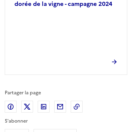
dorée de la vigne - campagne 2024
Partager la page
Partager sur Facebook
Partager sur X (anciennement Twitter)
Partager sur LinkedIn
Partager par email
Copier dans le presse
S'abonner