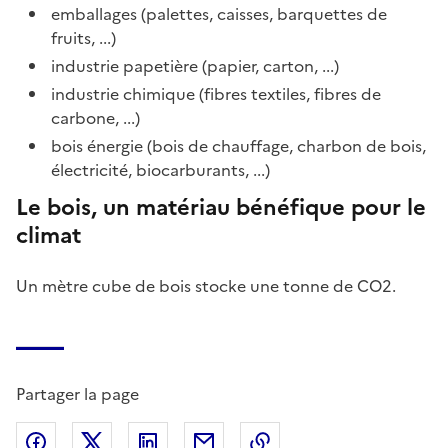
emballages (palettes, caisses, barquettes de
fruits, ...)
industrie papetière (papier, carton, ...)
industrie chimique (fibres textiles, fibres de
carbone, ...)
bois énergie (bois de chauffage, charbon de bois,
électricité, biocarburants, ...)
Le bois, un matériau bénéfique pour le
climat
Un mètre cube de bois stocke une tonne de CO2.
Partager la page
Partager sur Facebook
Partager sur X (anciennement Twitter)
Partager sur LinkedIn
Partager par email
Copier dans le presse