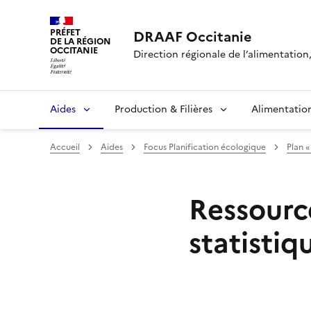
PRÉFET
DRAAF Occitanie
DE LA RÉGION
OCCITANIE
Direction régionale de l’alimentation, 
Aides
Production & Filières
Alimentatio
Accueil
Aides
Focus Planification écologique
Plan «
Ressource
statistiqu