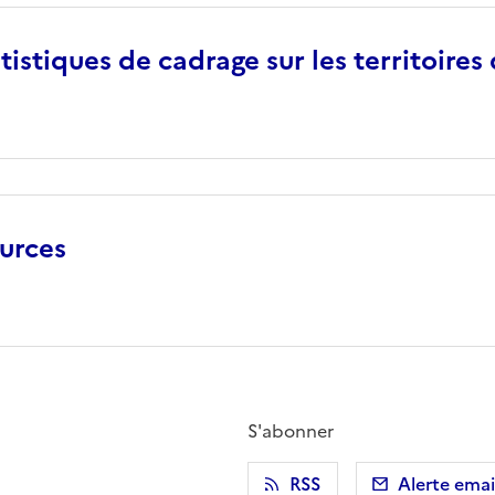
istiques de cadrage sur les territoires
ources
S'abonner
r)
 presse-papier
RSS
Alerte emai