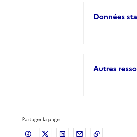
Données stat
Autres ress
Partager la page
Partager sur Facebook
Partager sur X (anciennement Twitte
Partager sur LinkedIn
Partager par email
Copier dans le