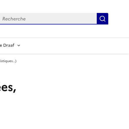
echerche
Recherch
e Draaf
stiques...)
es,