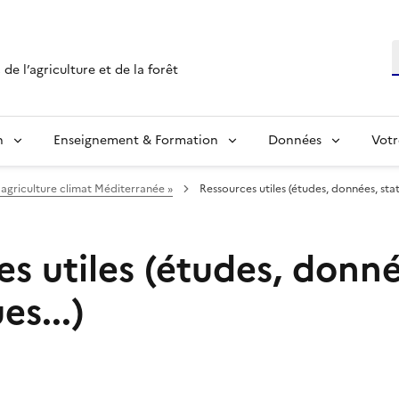
R
de l’agriculture et de la forêt
n
Enseignement & Formation
Données
Votr
 agriculture climat Méditerranée »
Ressources utiles (études, données, stati
s utiles (études, donné
es...)