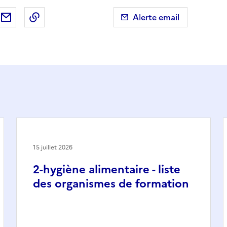
ebook
ur X (anciennement Twitter)
tager sur LinkedIn
Partager par email
Copier dans le presse-papier
Alerte email
15 juillet 2026
2-hygiène alimentaire - liste
des organismes de formation