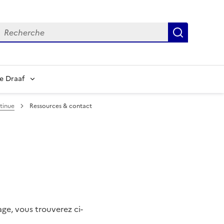
echerche
Recherch
e Draaf
tinue
Ressources & contact
ge, vous trouverez ci-