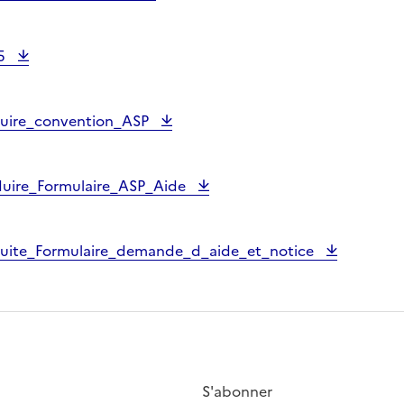
05
uire_convention_ASP
uire_Formulaire_ASP_Aide
uite_Formulaire_demande_d_aide_et_notice
S'abonner