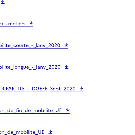
des-metiers
ilite_courte_-_Janv_2020
ilite_longue_-_Janv_2020
IPARTITE_-_DGEFP_Sept_2020
ion_de_fin_de_mobilite_UE
ion_de_mobilite_UE