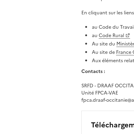
En cliquant sur les lien
au Code du Travail
au
Code Rural
Au site du
Ministè
Au site de
France
Aux éléments relat
Contacts :
SRFD - DRAAF OCCITA
Unité FPCA-VAE
fpca.draaf-occitanie@a
Télécharge