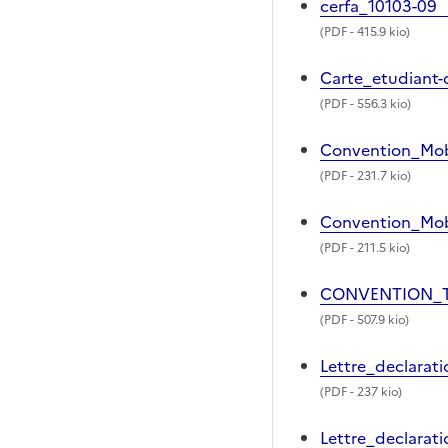
cerfa_10103-09
(
PDF
- 415.9 kio)
Carte_etudiant-
(
PDF
- 556.3 kio)
Convention_Mob
(
PDF
- 231.7 kio)
Convention_Mob
(
PDF
- 211.5 kio)
CONVENTION_TR
(
PDF
- 507.9 kio)
Lettre_declarat
(
PDF
- 237 kio)
Lettre_declarat