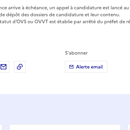
nce arrive à échéance, un appel à candidature est lancé au
 de dépôt des dossiers de candidature et leur contenu.
tatut d’OVS ou OVVT est établie par arrêté du préfet de ré
S'abonner
ebook
ur X (anciennement Twitter)
tager sur LinkedIn
Partager par email
Copier dans le presse-papier
Alerte email