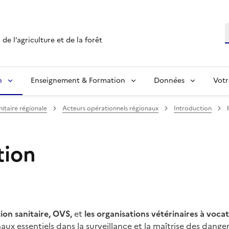
R
de l’agriculture et de la forêt
n
Enseignement & Formation
Données
Votr
nitaire régionale
Acteurs opérationnels régionaux
Introduction
tion
ion sanitaire, OVS,
et
les organisations vétérinaires à voc
aux essentiels dans la surveillance et la maîtrise des dangers