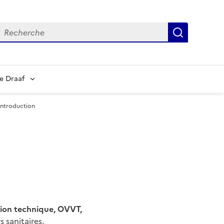
echerche
Recherch
e Draaf
Introduction
ation technique, OVVT,
 sanitaires.